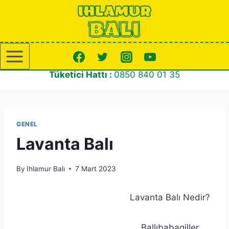
Skip
to
content
Tüketici Hattı :
0850 840 01 35
GENEL
Lavanta Balı
By
Ihlamur Balı
7 Mart 2023
Lavanta Balı Nedir?
Ballıbabagiller