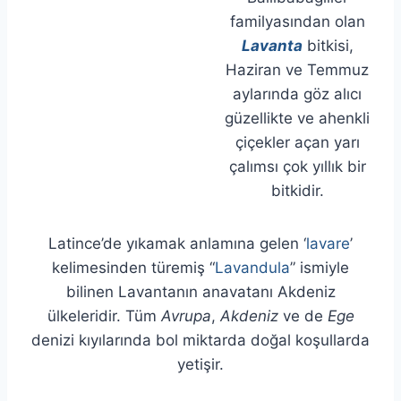
familyasından olan
Lavanta
bitkisi,
Haziran ve Temmuz
aylarında göz alıcı
güzellikte ve ahenkli
çiçekler açan yarı
çalımsı çok yıllık bir
bitkidir.
Latince’de yıkamak anlamına gelen ‘
lavare
’
kelimesinden türemiş “
Lavandula
” ismiyle
bilinen Lavantanın anavatanı Akdeniz
ülkeleridir. Tüm
Avrupa
,
Akdeniz
ve de
Ege
denizi kıyılarında bol miktarda doğal koşullarda
yetişir.