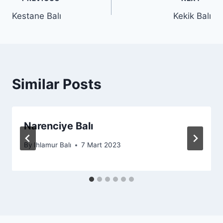
Yazı
Kestane Balı
Kekik Balı
gezinmesi
Similar Posts
Narenciye Balı
By
Ihlamur Balı
7 Mart 2023